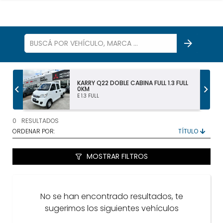
S
KARRY Q22 DOBLE CABINA FULL 1.3 FULL
0KM
E 1.3 FULL
TODOS LOS VEHÍCULOS
0
RESULTADOS
AUTOS Y SUV
ORDENAR POR:
PICKUP Y DOBLE CABINA
MOSTRAR FILTROS
UTILITARIOS Y CAMIONES
No se han encontrado resultados, te
VENDÉ
sugerimos los siguientes vehículos