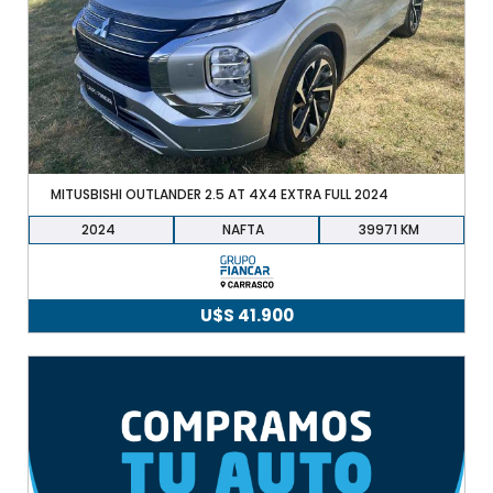
MITUSBISHI OUTLANDER 2.5 AT 4X4 EXTRA FULL 2024
2024
NAFTA
39971
U$S
41.900