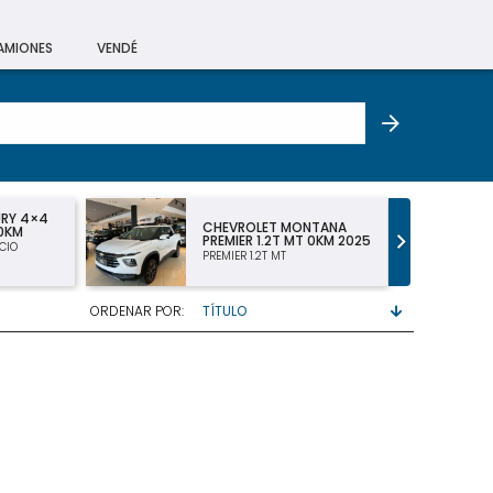
CAMIONES
VENDÉ
URY 4×4
CHEVROLET MONTANA
 0KM
PREMIER 1.2T MT 0KM 2025
CIO
PREMIER 1.2T MT
ORDENAR POR: