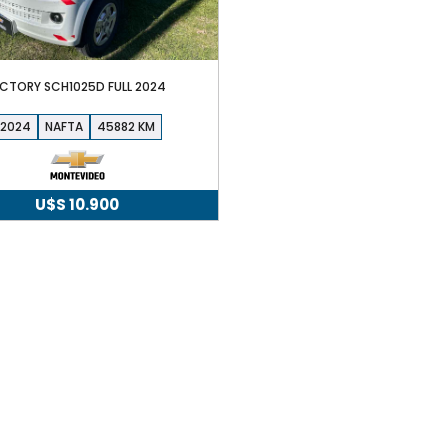
ICTORY SCH1025D FULL 2024
2024
NAFTA
45882
U$S
10.900