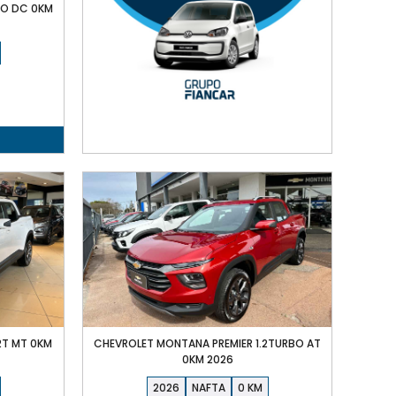
BO DC 0KM
2T MT 0KM
CHEVROLET MONTANA PREMIER 1.2TURBO AT
0KM 2026
2026
NAFTA
0