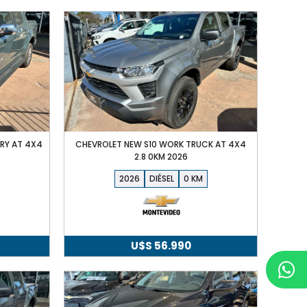
RY AT 4X4
CHEVROLET NEW S10 WORK TRUCK AT 4X4
2.8 0KM 2026
2026
DIÉSEL
0
U$S
56.990