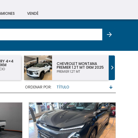
CAMIONES
VENDÉ
NTANA
CHEVROLET MONTANA LT
 0KM 2025
DC 1.2 TURBO 2025
LT 1.2 TURBO DOBLE CABINA
ORDENAR POR: