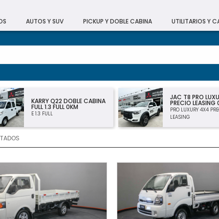
OS
AUTOS Y SUV
PICKUP Y DOBLE CABINA
UTILITARIOS Y 
JAC T8 PRO LUXURY 4×4
CHEVROLET MO
PRECIO LEASING 0KM
PREMIER 1.2T MT
PRO LUXURY 4X4 PRECIO
PREMIER 1.2T MT
LEASING
LTADOS