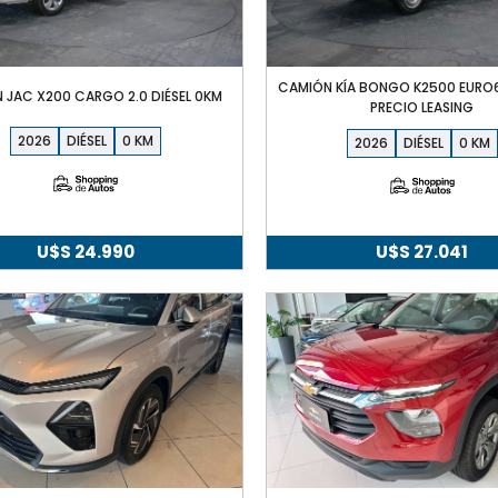
CAMIÓN KÍA BONGO K2500 EURO6
 JAC X200 CARGO 2.0 DIÉSEL 0KM
PRECIO LEASING
2026
DIÉSEL
0
2026
DIÉSEL
0
U$S
24.990
U$S
27.041