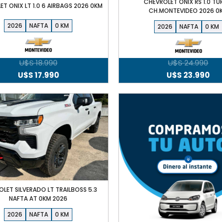
CHEVROLET ONIX RS 1.0 T
T ONIX LT 1.0 6 AIRBAGS 2026 0KM
CH.MONTEVIDEO 2026 0
2026
NAFTA
0
2026
NAFTA
0
U$S
18.990
U$S
24.990
El
El
El
El
U$S
17.990
U$S
23.990
precio
precio
precio
pr
original
actual
original
ac
era:
es:
era:
es:
U$S
U$S
U$S
U$
18.990.
17.990.
24.990.
23.
LET SILVERADO LT TRAILBOSS 5.3
NAFTA AT 0KM 2026
2026
NAFTA
0