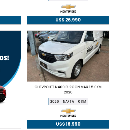
U$S
26.990
CHEVROLET N400 FURGON MAX 1.5 0KM
2026
2026
NAFTA
0
U$S
18.990