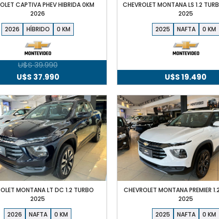
OLET CAPTIVA PHEV HIBRIDA 0KM
CHEVROLET MONTANA LS 1.2 TUR
2026
2025
2026
HÍBRIDO
0
2025
NAFTA
0
U$S
39.990
El
El
U$S
37.990
U$S
19.490
precio
precio
original
actual
era:
es:
U$S
U$S
39.990.
37.990.
OLET MONTANA LT DC 1.2 TURBO
CHEVROLET MONTANA PREMIER 1.
2025
2025
2026
NAFTA
0
2025
NAFTA
0