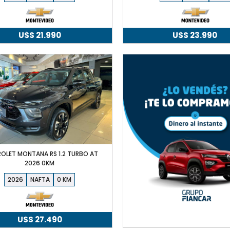
U$S
21.990
U$S
23.990
OLET MONTANA RS 1.2 TURBO AT
2026 0KM
2026
NAFTA
0
U$S
27.490