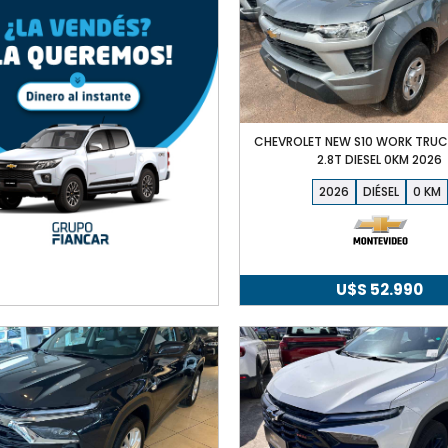
U$S
U$S
22.490.
21.490.
CHEVROLET NEW S10 WORK TRU
2.8T DIESEL 0KM 2026
2026
DIÉSEL
0
U$S
52.990