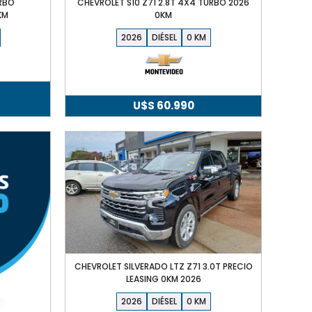
URBO
CHEVROLET S10 Z71 2.8T 4X4 TURBO 2026
KM
0KM
2026
DIÉSEL
0
U$S
60.990
ecio
tual
S
990.
CHEVROLET SILVERADO LTZ Z71 3.0T PRECIO
LEASING 0KM 2026
2026
DIÉSEL
0