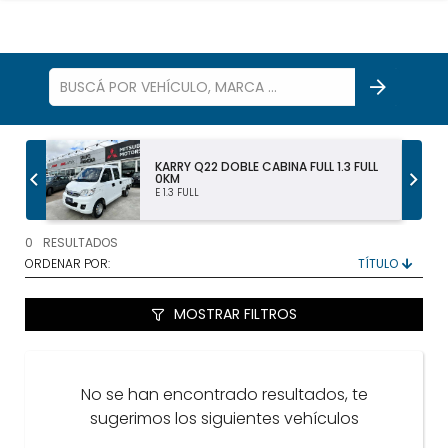
S
KARRY Q22 DOBLE CABINA FULL 1.3 FULL
0KM
E 1.3 FULL
TODOS LOS VEHÍCULOS
0
RESULTADOS
AUTOS Y SUV
ORDENAR POR:
PICKUP Y DOBLE CABINA
MOSTRAR FILTROS
UTILITARIOS Y CAMIONES
No se han encontrado resultados, te
VENDÉ
sugerimos los siguientes vehículos