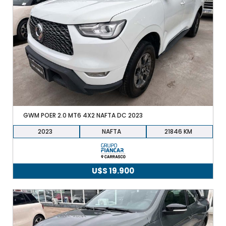
era:
es:
U$S
U$S
9.900.
9.490.
GWM POER 2.0 MT6 4X2 NAFTA DC 2023
2023
NAFTA
21846
U$S
19.900