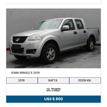
+598 91 372 694
GWM WINGLE 5 2019
2019
NAFTA
113318
U$S
9.900