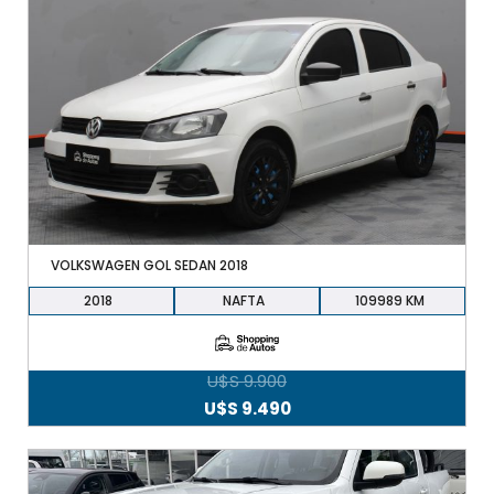
VOLKSWAGEN GOL SEDAN 2018
2018
NAFTA
109989
U$S
9.900
El
El
U$S
9.490
precio
precio
original
actual