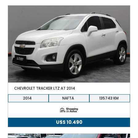
precio
precio
original
actual
era:
es:
U$S
U$S
10.900.
10.490.
CHEVROLET TRACKER LTZ AT 2014
2014
NAFTA
135743
U$S
10.490