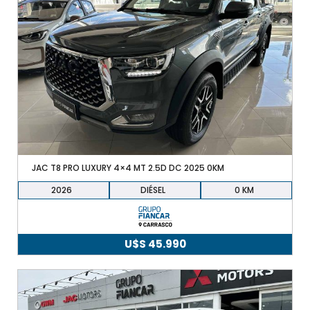
JAC T8 PRO LUXURY 4×4 MT 2.5D DC 2025 0KM
2026
DIÉSEL
0
U$S
45.990