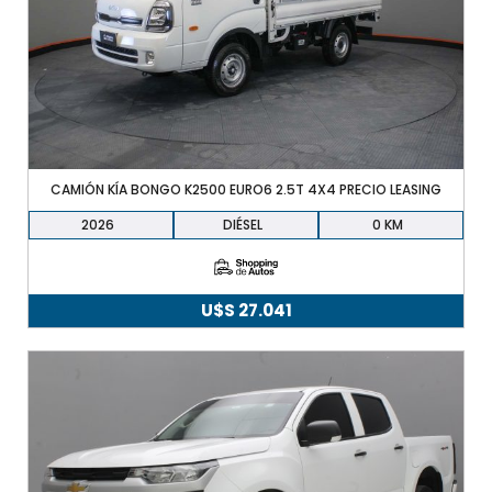
CAMIÓN KÍA BONGO K2500 EURO6 2.5T 4X4 PRECIO LEASING
TODOS LOS VEHÍCULOS
2026
DIÉSEL
0
AUTOS Y SUV
U$S
27.041
PICKUP Y DOBLE CABINA
UTILITARIOS Y CAMIONES
VENDÉ