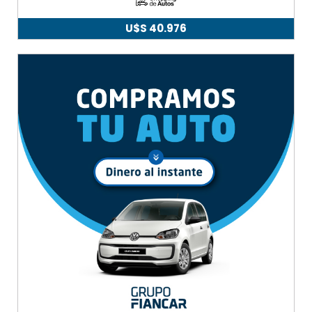
U$S
40.976