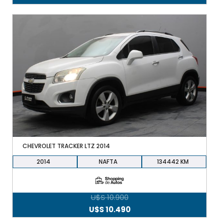
CHEVROLET TRACKER LTZ 2014
2014
NAFTA
134442
U$S
10.900
El
El
U$S
10.490