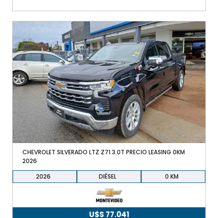
CHEVROLET SILVERADO LTZ Z71 3.0T PRECIO LEASING 0KM
2026
2026
DIÉSEL
0
U$S
77.041