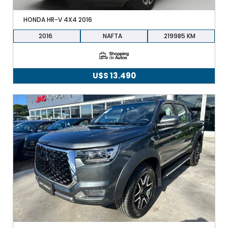
HONDA HR-V 4X4 2016
2016
NAFTA
219985
U$S
13.490