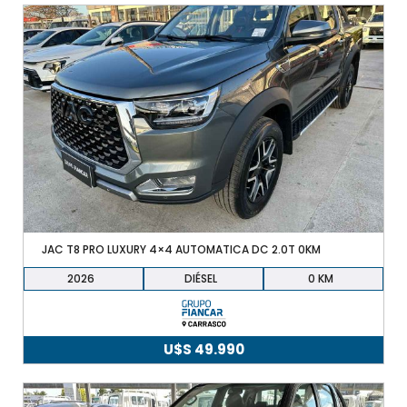
JAC T8 PRO LUXURY 4×4 AUTOMATICA DC 2.0T 0KM
2026
DIÉSEL
0
U$S
49.990