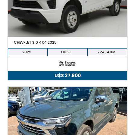
+598 91 372 694
CHEVRLET S10 4X4 2025
2025
DIÉSEL
72484
U$S
37.900