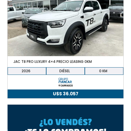
JAC T8 PRO LUXURY 4×4 PRECIO LEASING 0KM
2026
DIÉSEL
0
U$S
36.057