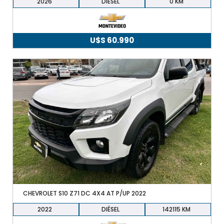
2026
DIÉSEL
0
U$S
60.990
CHEVROLET S10 Z71 DC 4X4 AT P/UP 2022
2022
DIÉSEL
142115