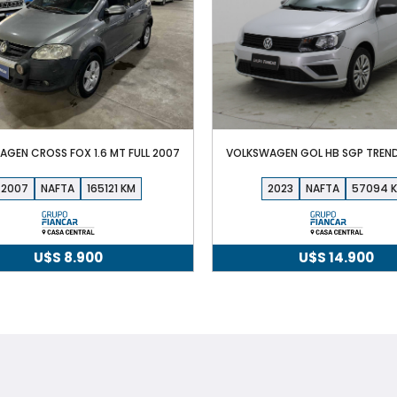
GEN CROSS FOX 1.6 MT FULL 2007
VOLKSWAGEN GOL HB SGP TREND
2007
NAFTA
165121
2023
NAFTA
57094
U$S
8.900
U$S
14.900