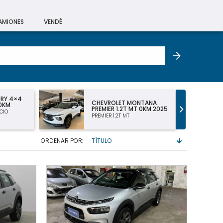
CAMIONES
VENDÉ
URY 4×4
CHEVROLET MONTANA
 0KM
PREMIER 1.2T MT 0KM 2025
CIO
PREMIER 1.2T MT
ORDENAR POR: