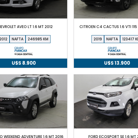
EVROLET AVEO LT 1.6 MT 2012
CITROEN C4 CACTUS 1.6 VTI 115 
2012
NAFTA
246985
2019
NAFTA
123417
U$S
8.900
U$S
13.900
IO WEEKEND ADVENTURE 1.6 MT 2016
FORD ECOSPORT SE 1.6 MT 