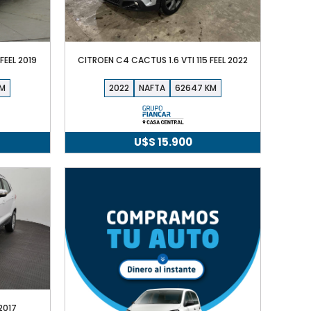
FEEL 2019
CITROEN C4 CACTUS 1.6 VTI 115 FEEL 2022
2022
NAFTA
62647
U$S
15.900
2017