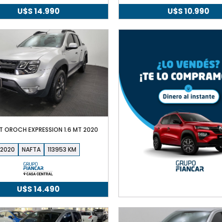
U$S
14.990
U$S
10.990
T OROCH EXPRESSION 1.6 MT 2020
2020
NAFTA
113953
U$S
14.490