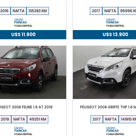
2016
NAFTA
135283
2017
NAFTA
95996
U$S
11.900
U$S
13.900
GEOT 2008 FELINE 1.6 AT 2019
PEUGEOT 2008 GRIFFE THP 1.6 
2019
NAFTA
49251
2017
NAFTA
141815