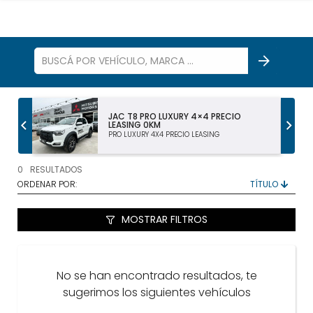
LL
JAC T8 PRO LUXURY 4×4 PRECIO
LEASING 0KM
PRO LUXURY 4X4 PRECIO LEASING
TODOS LOS VEHÍCULOS
0
RESULTADOS
AUTOS Y SUV
ORDENAR POR:
PICKUP Y DOBLE CABINA
MOSTRAR FILTROS
UTILITARIOS Y CAMIONES
No se han encontrado resultados, te
VENDÉ
sugerimos los siguientes vehículos