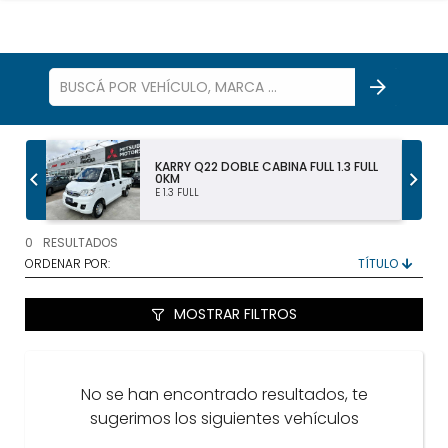
S
KARRY Q22 DOBLE CABINA FULL 1.3 FULL
0KM
E 1.3 FULL
TODOS LOS VEHÍCULOS
0
RESULTADOS
AUTOS Y SUV
ORDENAR POR:
PICKUP Y DOBLE CABINA
MOSTRAR FILTROS
UTILITARIOS Y CAMIONES
No se han encontrado resultados, te
VENDÉ
sugerimos los siguientes vehículos