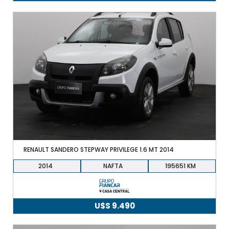
precio
precio
original
actual
era:
es:
U$S
U$S
30.990.
28.990.
RENAULT SANDERO STEPWAY PRIVILEGE 1.6 MT 2014
2014
NAFTA
195651
U$S
9.490