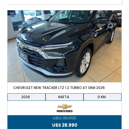
+598 91 372 694
CHEVROLET NEW TRACKER LTZ 1.2 TURBO AT 0KM 2026
2026
NAFTA
0
U$S
30.990
El
El
U$S
28.990