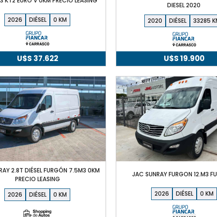
3 KT2 EURO V 0KM PRECIO LEASING
DIESEL 2020
2026
DIÉSEL
0
2020
DIÉSEL
33285
U$S
37.622
U$S
19.900
RAY 2.8T DIÉSEL FURGÓN 7.5M3 0KM
JAC SUNRAY FURGON 12.M3 FU
PRECIO LEASING
2026
DIÉSEL
0
2026
DIÉSEL
0