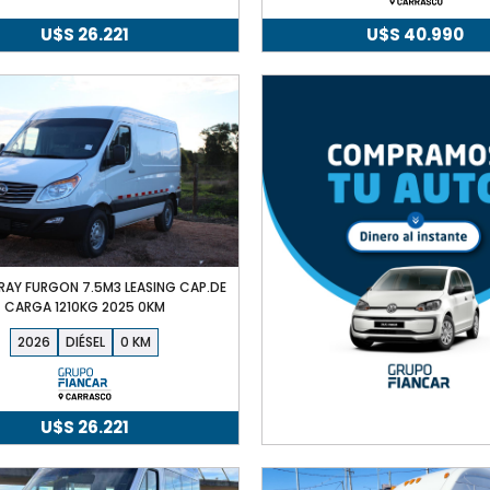
U$S
26.221
U$S
40.990
RAY FURGON 7.5M3 LEASING CAP.DE
CARGA 1210KG 2025 0KM
2026
DIÉSEL
0
U$S
26.221