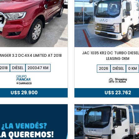
JAC 1035 KR2 DC TURBO DIESE
ANGER 3.2 DC4X4 LIMITED AT 2018
LEASING 0KM
2018
DIÉSEL
200347
2026
DIÉSEL
0
U$S
29.900
U$S
23.762