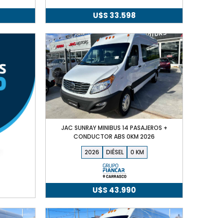
U$S
33.598
JAC SUNRAY MINIBUS 14 PASAJEROS +
CONDUCTOR ABS 0KM 2026
2026
DIÉSEL
0
U$S
43.990