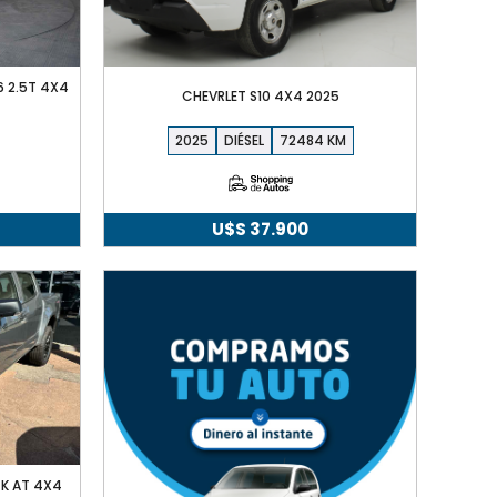
 2.5T 4X4
CHEVRLET S10 4X4 2025
2025
DIÉSEL
72484
U$S
37.900
K AT 4X4