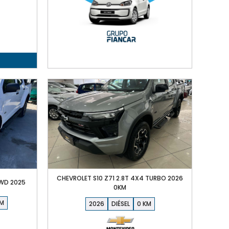
CHEVROLET S10 Z71 2.8T 4X4 TURBO 2026
4WD 2025
0KM
2026
DIÉSEL
0