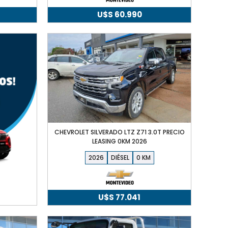
U$S
60.990
CHEVROLET SILVERADO LTZ Z71 3.0T PRECIO
LEASING 0KM 2026
2026
DIÉSEL
0
U$S
77.041