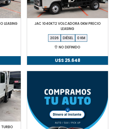
IO LEASING
JAC 1040KT2 VOLCADORA 0KM PRECIO
LEASING
2026
DIÉSEL
0
NO DEFINIDO
U$S
25.648
8 TURBO