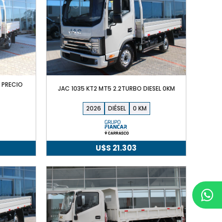
L PRECIO
JAC 1035 KT2 MT5 2.2TURBO DIESEL 0KM
2026
DIÉSEL
0
U$S
21.303