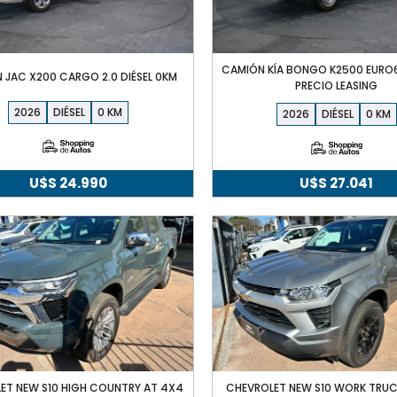
CAMIÓN KÍA BONGO K2500 EURO6
 JAC X200 CARGO 2.0 DIÉSEL 0KM
PRECIO LEASING
2026
DIÉSEL
0
2026
DIÉSEL
0
U$S
24.990
U$S
27.041
ET NEW S10 HIGH COUNTRY AT 4X4
CHEVROLET NEW S10 WORK TRUC