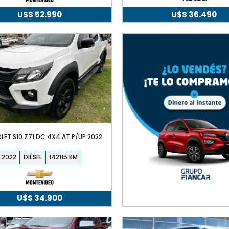
U$S
52.990
U$S
36.490
LET S10 Z71 DC 4X4 AT P/UP 2022
2022
DIÉSEL
142115
U$S
34.900