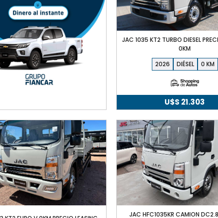
JAC 1035 KT2 TURBO DIESEL PREC
0KM
2026
DIÉSEL
0
U$S
21.303
JAC HFC1035KR CAMION DC2.