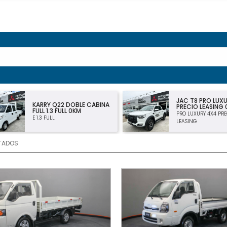
JAC T8 PRO LUXURY 4×4
CHEVROLET MO
PRECIO LEASING 0KM
PREMIER 1.2T MT
PRO LUXURY 4X4 PRECIO
PREMIER 1.2T MT
LEASING
TADOS