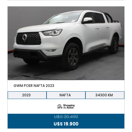
GWM POER NAFTA 2023
2023
NAFTA
34300
U$S
20.490
El
El
U$S
19.900