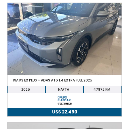
precio
precio
original
actual
era:
es:
U$S
U$S
20.490.
19.900.
KIA K3 EX PLUS + ADAS AT6 1.4 EXTRA FULL 2025
2025
NAFTA
47872
U$S
22.490