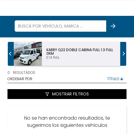
S
KARRY Q22 DOBLE CABINA FULL 1.3 FULL
0KM
E 1.3 FULL
TODOS LOS VEHÍCULOS
0
RESULTADOS
AUTOS Y SUV
ORDENAR POR:
PICKUP Y DOBLE CABINA
MOSTRAR FILTROS
UTILITARIOS Y CAMIONES
No se han encontrado resultados, te
VENDÉ
sugerimos los siguientes vehículos