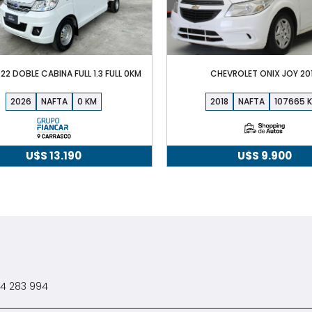
22 DOBLE CABINA FULL 1.3 FULL 0KM
CHEVROLET ONIX JOY 20
2026
NAFTA
0
2018
NAFTA
107665
U$S
13.190
U$S
9.900
4 283 994