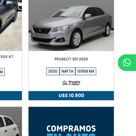
 SUV AT
PEUGEOT 301 2020
2020
NAFTA
101158
U$S
10.900