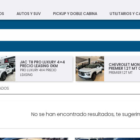
OS
AUTOS Y SUV
PICKUP Y DOBLE CABINA
UTILITARIOS Y 
JAC T8 PRO LUXURY 4×4
CHEVROLET MO
PRECIO LEASING 0KM
PREMIER 1.2T MT
PRO LUXURY 4X4 PRECIO
PREMIER 1.2T MT
LEASING
ADOS
No se han encontrado resultados, te sugerim