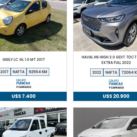
HAVAL H6 HIGH 2.0 GDIT 7DCT
GEELY LC GL 1.0 MT 2017
EXTRA FULL 2022
2017
NAFTA
92554
2022
NAFTA
72064
U$S
7.400
U$S
20.900