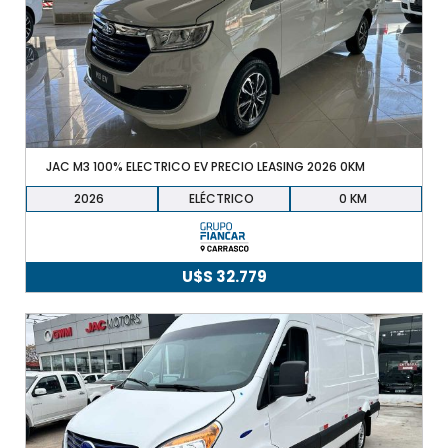
23.990.
22.990.
JAC M3 100% ELECTRICO EV PRECIO LEASING 2026 0KM
2026
ELÉCTRICO
0
U$S
32.779