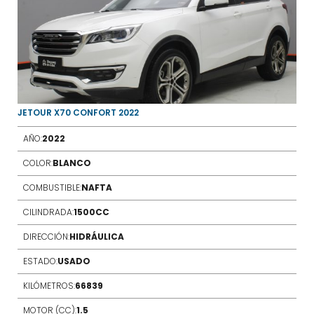
JETOUR X70 CONFORT 2022
AÑO:
2022
COLOR:
BLANCO
COMBUSTIBLE:
NAFTA
CILINDRADA:
1500CC
DIRECCIÓN:
HIDRÁULICA
ESTADO:
USADO
KILÓMETROS:
66839
MOTOR (CC):
1.5