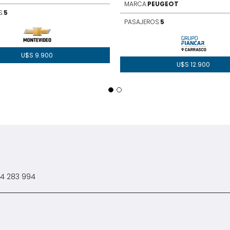
MARCA:
PEUGEOT
:
5
PASAJEROS:
5
U$S
9.900
U$S
12.900
4 283 994