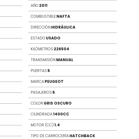
AÑO:
2011
AÑO:
20
COMBUSTIBLE:
NAFTA
COLOR:
DIRECCIÓN:
HIDRÁULICA
COMBUS
ESTADO:
USADO
CILIND
KILÓMETROS:
226504
DIRECC
TRANSMISIÓN:
MANUAL
ESTADO
PUERTAS:
5
KILÓME
MARCA:
PEUGEOT
MOTOR 
PASAJEROS:
5
TIPO D
COLOR:
GRIS OSCURO
TRACCI
CILINDRADA:
1400CC
TRANSM
MOTOR (CC):
1.4
PUERTA
TIPO DE CARROCERÍA:
HATCHBACK
MARCA