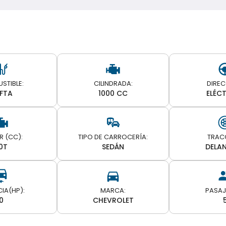
STIBLE:
CILINDRADA:
DIREC
FTA
1000 CC
ELÉC
 (CC):
TIPO DE CARROCERÍA:
TRAC
.0T
SEDÁN
DELA
MARCA:
PASAJ
0
CHEVROLET