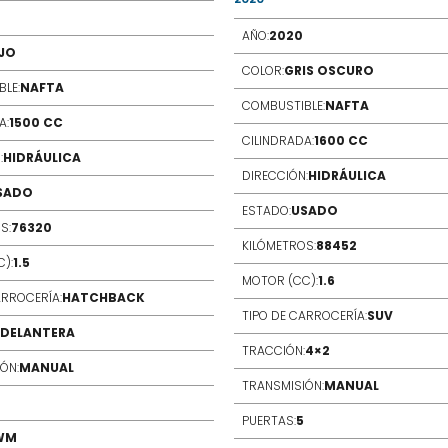
AÑO:
2020
JO
COLOR:
GRIS OSCURO
LE:
NAFTA
COMBUSTIBLE:
NAFTA
A:
1500 CC
CILINDRADA:
1600 CC
:
HIDRÁULICA
DIRECCIÓN:
HIDRÁULICA
SADO
ESTADO:
USADO
S:
76320
KILÓMETROS:
88452
):
1.5
MOTOR (CC):
1.6
ARROCERÍA:
HATCHBACK
TIPO DE CARROCERÍA:
SUV
DELANTERA
TRACCIÓN:
4×2
ÓN:
MANUAL
TRANSMISIÓN:
MANUAL
PUERTAS:
5
WM