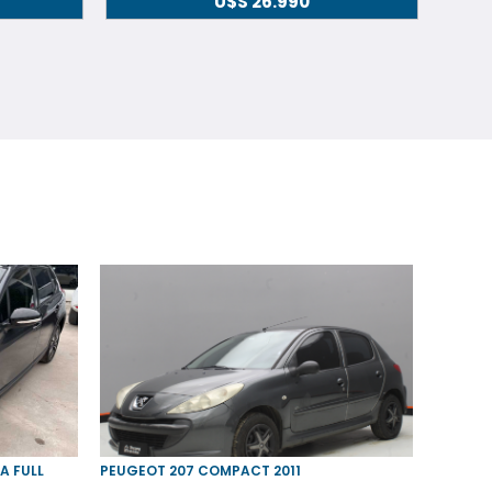
U$S
26.990
A FULL
PEUGEOT 207 COMPACT 2011
FIAT UN