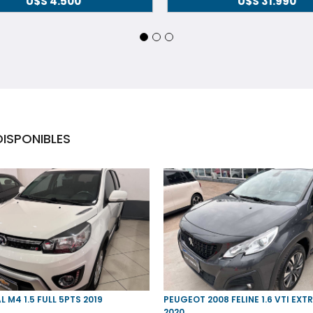
U$S
4.500
U$S
31.990
ISPONIBLES
M4 1.5 FULL 5PTS 2019
PEUGEOT 2008 FELINE 1.6 VTI EXTR
2020