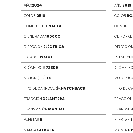
AÑO:
2024
AÑO:
2019
COLOR:
GRIS
COLOR:
RO
COMBUSTIBLE:
NAFTA
COMBUSTIB
CILINDRADA:
1000CC
CILINDRAD
DIRECCIÓN:
ELÉCTRICA
DIRECCIÓN
ESTADO:
USADO
ESTADO:
U
KILÓMETROS:
72309
KILÓMETRO
MOTOR (CC):
1.0
MOTOR (CC
TIPO DE CARROCERÍA:
HATCHBACK
TIPO DE C
TRACCIÓN:
DELANTERA
TRACCIÓN:
TRANSMISIÓN:
MANUAL
TRANSMISI
PUERTAS:
5
PUERTAS:
5
MARCA:
CITROEN
MARCA:
G