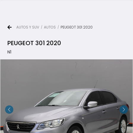
AUTOS Y SUV
AUTOS
PEUGEOT 301 2020
/
/
PEUGEOT 301 2020
N1
TODOS LOS VEHÍCULOS
AUTOS Y SUV
PICKUP Y DOBLE CABINA
UTILITARIOS Y CAMIONES
VENDÉ