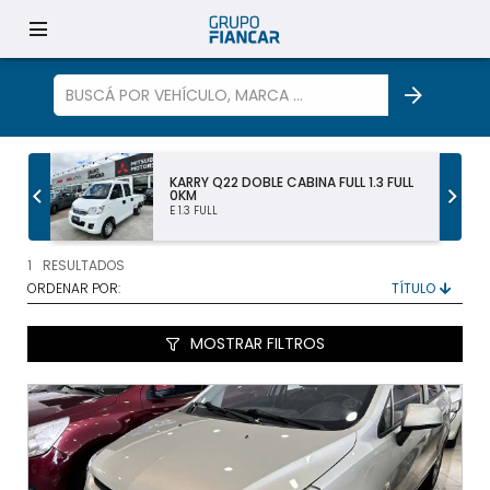
S
KARRY Q22 DOBLE CABINA FULL 1.3 FULL
TODOS LOS VEHÍCULOS
0KM
E 1.3 FULL
AUTOS Y SUV
1
RESULTADOS
ORDENAR POR:
PICKUP Y DOBLE CABINA
MOSTRAR FILTROS
UTILITARIOS Y CAMIONES
VENDÉ