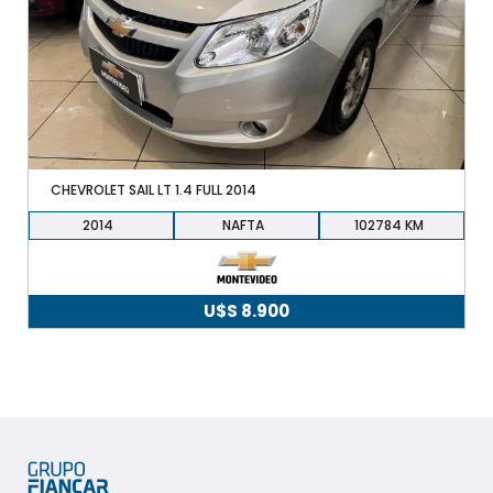
+598 91 372 694
CHEVROLET SAIL LT 1.4 FULL 2014
2014
NAFTA
102784
U$S
8.900