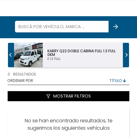
S
KARRY Q22 DOBLE CABINA FULL 1.3 FULL
0KM
E 1.3 FULL
TODOS LOS VEHÍCULOS
0
RESULTADOS
AUTOS Y SUV
ORDENAR POR:
PICKUP Y DOBLE CABINA
MOSTRAR FILTROS
UTILITARIOS Y CAMIONES
No se han encontrado resultados, te
VENDÉ
sugerimos los siguientes vehículos