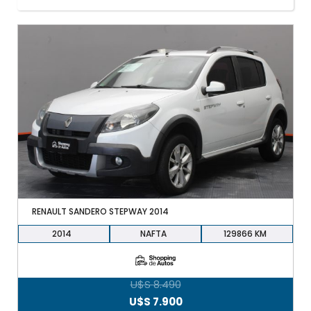
+598 91 372 694
RENAULT SANDERO STEPWAY 2014
2014
NAFTA
129866
U$S
8.490
El
El
U$S
7.900