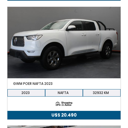
precio
precio
original
actual
era:
es:
U$S
U$S
8.490.
7.900.
GWM POER NAFTA 2023
2023
NAFTA
32932
U$S
20.490