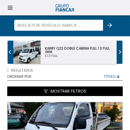
S
KARRY Q22 DOBLE CABINA FULL 1.3 FULL
TODOS LOS VEHÍCULOS
0KM
E 1.3 FULL
AUTOS Y SUV
1
RESULTADOS
ORDENAR POR:
PICKUP Y DOBLE CABINA
MOSTRAR FILTROS
UTILITARIOS Y CAMIONES
VENDÉ