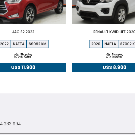
JAC S2 2022
RENAULT KWID LIFE 202
2022
NAFTA
69092
2020
NAFTA
87002
U$S
11.900
U$S
8.900
4 283 994