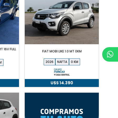
T 16V FULL
FIAT MOBI LIKE 1.0 MT 0KM
2026
NAFTA
0
U$S
14.390