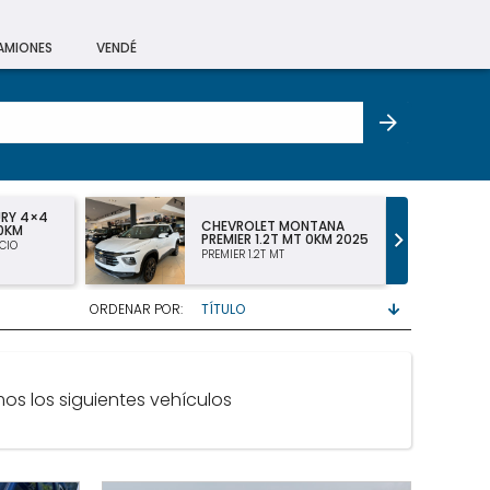
CAMIONES
VENDÉ
URY 4×4
CHEVROLET MONTANA
 0KM
PREMIER 1.2T MT 0KM 2025
CIO
PREMIER 1.2T MT
ORDENAR POR:
os los siguientes vehículos