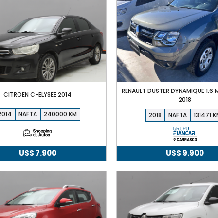
RENAULT DUSTER DYNAMIQUE 1.6 M
CITROEN C-ELYSEE 2014
2018
2014
NAFTA
240000
2018
NAFTA
131471
U$S
7.900
U$S
9.900