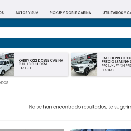
OS
AUTOS Y SUV
PICKUP Y DOBLE CABINA
UTILITARIOS Y 
JAC T8 PRO LUX
KARRY Q22 DOBLE CABINA
PRECIO LEASING
FULL 1.3 FULL 0KM
PRO LUXURY 4X4 PRE
E 1.3 FULL
LEASING
ADOS
No se han encontrado resultados, te sugerim