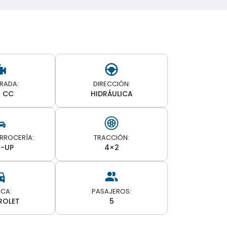
DRADA:
DIRECCIÓN:
0 CC
HIDRÁULICA
ARROCERÍA:
TRACCIÓN:
K-UP
4×2
CA:
PASAJEROS:
ROLET
5