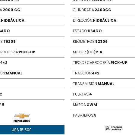
A:
2000 CC
CILINDRADA:
2400CC
:
HIDRÁULICA
DIRECCIÓN:
HIDRÁULICA
SADO
ESTADO:
USADO
S:
75208
KILÓMETROS:
82306
ARROCERÍA:
PICK-UP
MOTOR (CC):
2.4
4×2
TIPO DE CARROCERÍA:
PICK-UP
ÓN:
MANUAL
TRACCIÓN:
4×2
TRANSMISIÓN:
MANUAL
C
PUERTAS:
4
:
5
MARCA:
GWM
PASAJEROS:
5
U$S
15.500