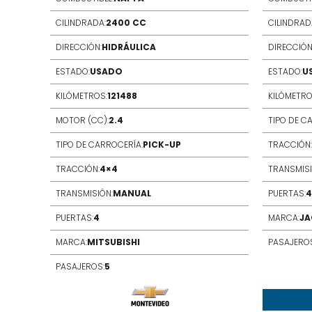
CILINDRADA:
2400 CC
CILINDRAD
DIRECCIÓN:
HIDRÁULICA
DIRECCIÓN
ESTADO:
USADO
ESTADO:
U
KILÓMETROS:
121488
KILÓMETRO
MOTOR (CC):
2.4
TIPO DE C
TIPO DE CARROCERÍA:
PICK-UP
TRACCIÓN:
TRACCIÓN:
4×4
TRANSMISI
TRANSMISIÓN:
MANUAL
PUERTAS:
4
PUERTAS:
4
MARCA:
JA
MARCA:
MITSUBISHI
PASAJEROS
PASAJEROS:
5