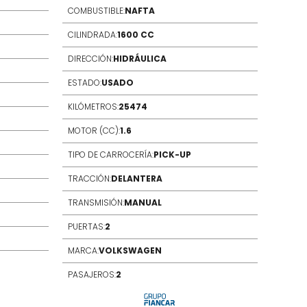
COMBUSTIBLE:
NAFTA
CILIND
CILINDRADA:
1600 CC
DIRECC
DIRECCIÓN:
HIDRÁULICA
ESTADO
ESTADO:
USADO
KILÓME
KILÓMETROS:
25474
MOTOR 
MOTOR (CC):
1.6
TIPO D
TIPO DE CARROCERÍA:
PICK-UP
TRACCI
TRACCIÓN:
DELANTERA
TRANSM
TRANSMISIÓN:
MANUAL
PUERTA
PUERTAS:
2
MARCA
MARCA:
VOLKSWAGEN
PASAJE
PASAJEROS:
2