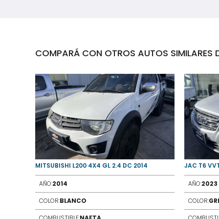
COMPARÁ CON OTROS AUTOS SIMILARES D
 2014
MITSUBISHI L200 4X4 GL 2.4 DC 2014
JAC T6 VVT
AÑO:
2014
AÑO:
2023
COLOR:
BLANCO
COLOR:
GR
COMBUSTIBLE:
NAFTA
COMBUSTIB