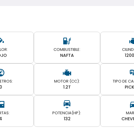
LOR:
COMBUSTIBLE:
CILIN
OJO
NAFTA
120
ETROS:
MOTOR (CC):
TIPO DE C
0
1.2T
PIC
RTAS:
MAR
4
132
CHEV