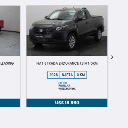
RENA
 LEASING
FIAT STRADA ENDURANCE 1.3 MT 0KM
2026
NAFTA
0
U$S
16.990