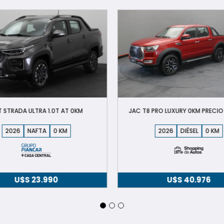
T STRADA ULTRA 1.0T AT 0KM
JAC T8 PRO LUXURY 0KM PRECIO
2026
NAFTA
0
2026
DIÉSEL
0
U$S
23.990
U$S
40.976