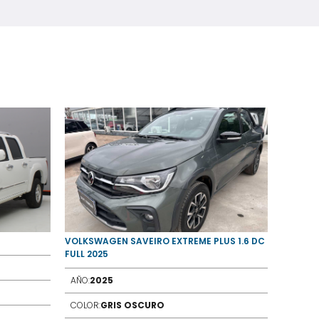
VOLKSWAGEN SAVEIRO EXTREME PLUS 1.6 DC
GWM WI
FULL 2025
AÑO:
20
AÑO:
2025
COLOR:
COLOR:
GRIS OSCURO
COMBUS