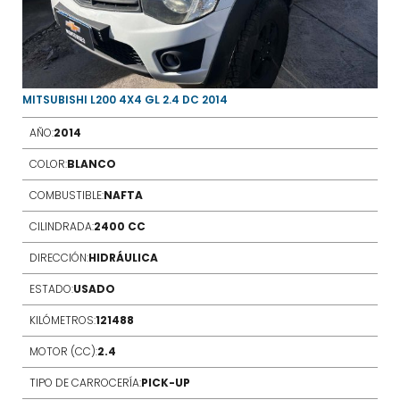
MITSUBISHI L200 4X4 GL 2.4 DC 2014
AÑO:
2014
COLOR:
BLANCO
COMBUSTIBLE:
NAFTA
CILINDRADA:
2400 CC
DIRECCIÓN:
HIDRÁULICA
ESTADO:
USADO
KILÓMETROS:
121488
MOTOR (CC):
2.4
TIPO DE CARROCERÍA:
PICK-UP