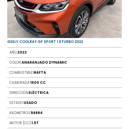
GEELY COOLRAY GF SPORT 1.5TURBO 2022
AÑO:
2022
COLOR:
ANARANJADO DYNAMIC
COMBUSTIBLE:
NAFTA
CILINDRADA:
1500 CC
DIRECCIÓN:
ELÉCTRICA
ESTADO:
USADO
KILÓMETROS:
56884
MOTOR (CC):
1.5T