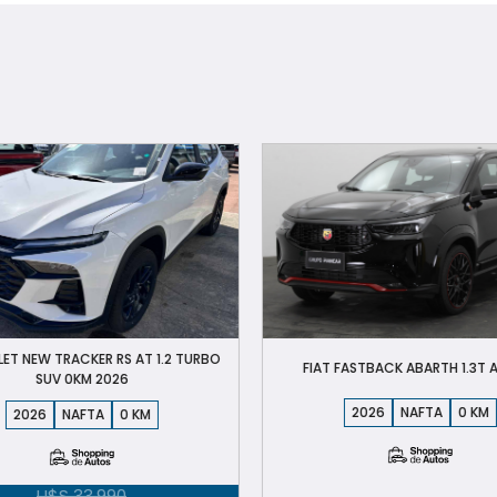
ET NEW TRACKER RS AT 1.2 TURBO
FIAT FASTBACK ABARTH 1.3T 
SUV 0KM 2026
2026
NAFTA
0
2026
NAFTA
0
U$S
33.990