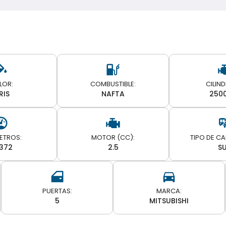
LOR:
COMBUSTIBLE:
CILIN
RIS
NAFTA
250
ETROS:
MOTOR (CC):
TIPO DE C
372
2.5
S
PUERTAS:
MARCA:
5
MITSUBISHI