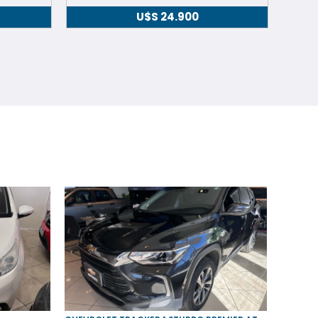
U$S
24.900