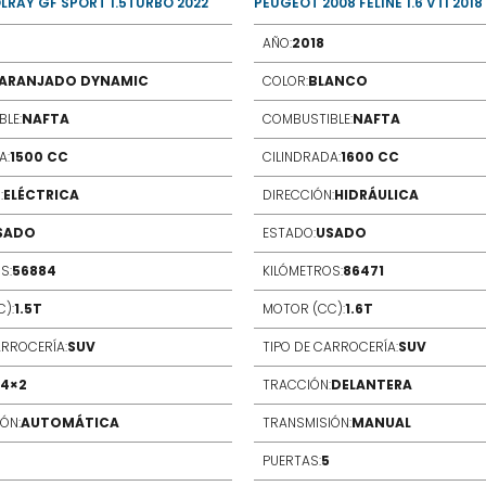
LRAY GF SPORT 1.5TURBO 2022
PEUGEOT 2008 FELINE 1.6 VTI 2018
AÑO:
2018
ARANJADO DYNAMIC
COLOR:
BLANCO
LE:
NAFTA
COMBUSTIBLE:
NAFTA
A:
1500 CC
CILINDRADA:
1600 CC
:
ELÉCTRICA
DIRECCIÓN:
HIDRÁULICA
SADO
ESTADO:
USADO
S:
56884
KILÓMETROS:
86471
):
1.5T
MOTOR (CC):
1.6T
ARROCERÍA:
SUV
TIPO DE CARROCERÍA:
SUV
4×2
TRACCIÓN:
DELANTERA
ÓN:
AUTOMÁTICA
TRANSMISIÓN:
MANUAL
PUERTAS:
5