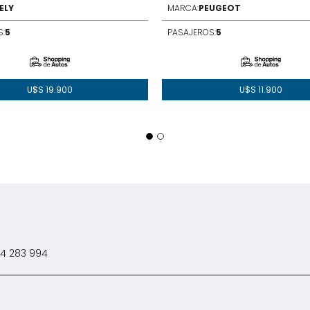
ELY
MARCA:
PEUGEOT
:
5
PASAJEROS:
5
U$S
19.900
U$S
11.900
4 283 994