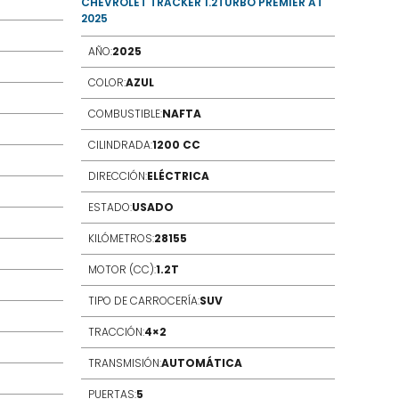
CHEVROLET TRACKER 1.2TURBO PREMIER AT
CHEVROL
2025
AÑO:
20
AÑO:
2025
COLOR:
COLOR:
AZUL
COMBUS
COMBUSTIBLE:
NAFTA
CILIND
CILINDRADA:
1200 CC
DIRECC
DIRECCIÓN:
ELÉCTRICA
ESTADO
ESTADO:
USADO
KILÓME
KILÓMETROS:
28155
MOTOR 
MOTOR (CC):
1.2T
TIPO D
TIPO DE CARROCERÍA:
SUV
TRACCI
TRACCIÓN:
4×2
TRANSM
TRANSMISIÓN:
AUTOMÁTICA
PUERTA
PUERTAS:
5