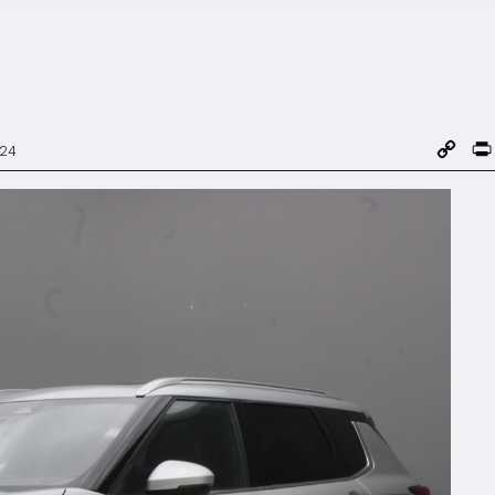
Cop
024
Link