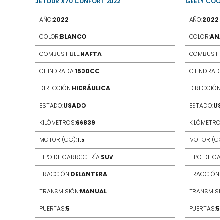
JETOUR X70 CONFORT 2022
GEELY COO
AÑO:
2022
AÑO:
2022
COLOR:
BLANCO
COLOR:
AN
COMBUSTIBLE:
NAFTA
COMBUSTIB
CILINDRADA:
1500CC
CILINDRAD
DIRECCIÓN:
HIDRÁULICA
DIRECCIÓN
ESTADO:
USADO
ESTADO:
U
KILÓMETROS:
66839
KILÓMETRO
MOTOR (CC):
1.5
MOTOR (CC
TIPO DE CARROCERÍA:
SUV
TIPO DE C
TRACCIÓN:
DELANTERA
TRACCIÓN:
TRANSMISIÓN:
MANUAL
TRANSMISI
PUERTAS:
5
PUERTAS:
5