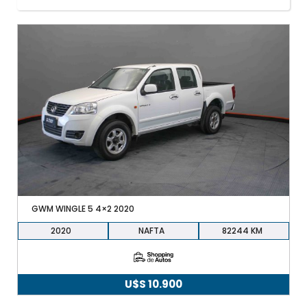
+598 91 372 694
GWM WINGLE 5 4×2 2020
2020
NAFTA
82244
U$S
10.900