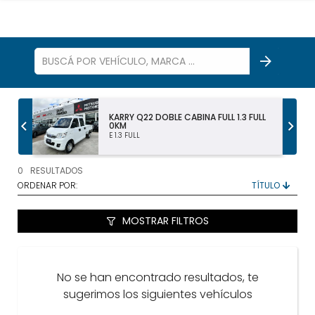
S
KARRY Q22 DOBLE CABINA FULL 1.3 FULL
0KM
E 1.3 FULL
TODOS LOS VEHÍCULOS
0
RESULTADOS
AUTOS Y SUV
ORDENAR POR:
PICKUP Y DOBLE CABINA
MOSTRAR FILTROS
UTILITARIOS Y CAMIONES
No se han encontrado resultados, te
VENDÉ
sugerimos los siguientes vehículos