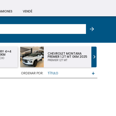
CAMIONES
VENDÉ
URY 4×4
CHEVROLET MONTANA
 0KM
PREMIER 1.2T MT 0KM 2025
CIO
PREMIER 1.2T MT
ORDENAR POR: