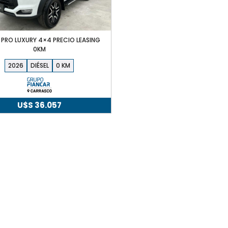
 PRO LUXURY 4×4 PRECIO LEASING
0KM
2026
DIÉSEL
0
U$S
36.057